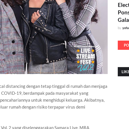
Elec
Pons
Gala
by
yof
PO
LIK
l distancing dengan tetap tinggal di rumah dan menjaga
us COVID-19, berdampak pada masyarakat yang
 pencahariannya untuk menghidupi keluarga. Akibatnya,
luar rumah dengan risiko terpapar virus demi
Vol. 2 yang diselenggarakan Samara Live, MRA