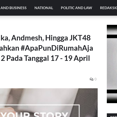
AND BUSINESS
NATIONAL
POLITIC AND LAW
REDAKSI
ika, Andmesh, Hingga JKT48
riahkan #ApaPunDiRumahAja
 2 Pada Tanggal 17 - 19 April
0