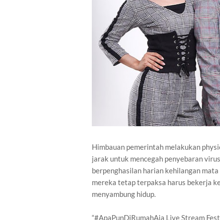
Himbauan pemerintah melakukan physica
jarak untuk mencegah penyebaran vir
berpenghasilan harian kehilangan mata
mereka tetap terpaksa harus bekerja ke
menyambung hidup.
“#ApaPunDiRumahAja Live Stream Fest 