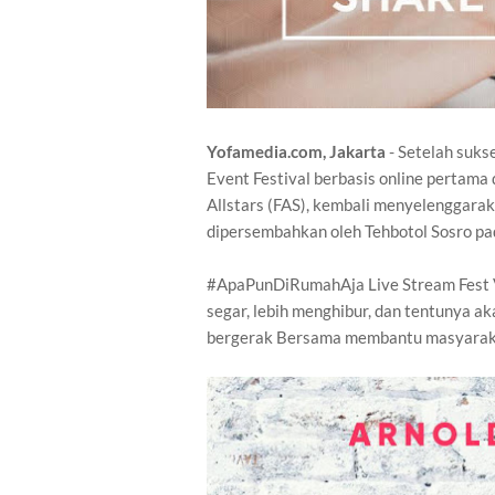
Yofamedia.com, Jakarta
- Setelah suks
Event Festival berbasis online pertama
Allstars (FAS), kembali menyelenggara
dipersembahkan oleh Tehbotol Sosro pad
#ApaPunDiRumahAja Live Stream Fest Vo
segar, lebih menghibur, dan tentunya ak
bergerak Bersama membantu masyarak