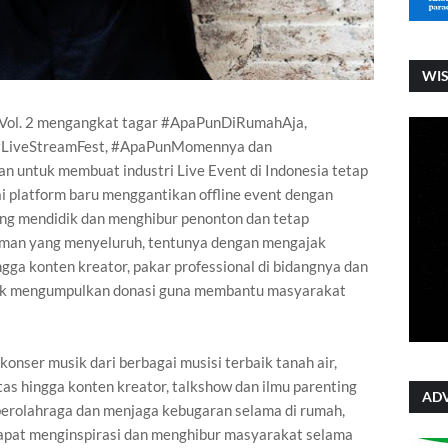
WI
Vol. 2 mengangkat tagar #ApaPunDiRumahAja,
 #LiveStreamFest, #ApaPunMomennya dan
 untuk membuat industri Live Event di Indonesia tetap
i platform baru menggantikan offline event dengan
ng mendidik dan menghibur penonton dan tetap
aman yang menyeluruh, tentunya dengan mengajak
ingga konten kreator, pakar professional di bidangnya dan
ntuk mengumpulkan donasi guna membantu masyarakat
onser musik dari berbagai musisi terbaik tanah air,
tas hingga konten kreator, talkshow dan ilmu parenting
ADV
erolahraga dan menjaga kebugaran selama di rumah,
dapat menginspirasi dan menghibur masyarakat selama