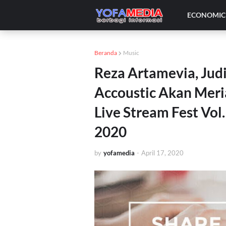
ECONOMIC 
Beranda
Music
Reza Artamevia, Jud
Accoustic Akan Me
Live Stream Fest Vol.
2020
by
yofamedia
-
April 17, 2020