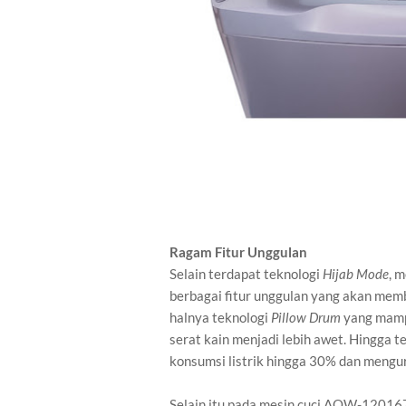
Ragam Fitur Unggulan
Selain terdapat teknologi
Hijab Mode
, 
berbagai fitur unggulan yang akan mem
halnya teknologi
P
illow
Drum
yang mamp
serat kain menjadi lebih awet. Hingga t
konsumsi listrik hingga 30% dan mengur
Selain itu pada mesin cuci AQW-12016