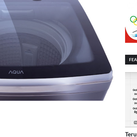
FE
Teru