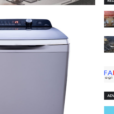
RE
AD