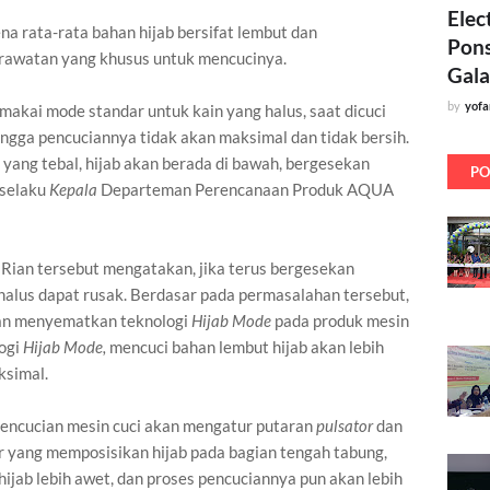
Elec
na rata-rata bahan hijab bersifat lembut dan
Pons
awatan yang khusus untuk mencucinya.
Gala
by
yof
akai mode standar untuk kain yang halus, saat dicuci
ingga pencuciannya tidak akan maksimal dan tidak bersih.
yang tebal, hijab akan berada di bawah, bergesekan
PO
 selaku
Kepala
Departeman Perencanaan Produk AQUA
a Rian tersebut mengatakan, jika terus bergesekan
halus dapat rusak. Berdasar pada permasalahan tersebut,
an menyematkan teknologi
Hijab Mode
pada produk mesin
ogi
Hijab Mode
,
mencuci bahan lembut hijab akan lebih
ksimal.
 pencucian mesin cuci akan mengatur putaran
pulsator
dan
 yang memposisikan hijab pada bagian tengah tabung,
hijab lebih awet, dan proses pencuciannya pun akan lebih