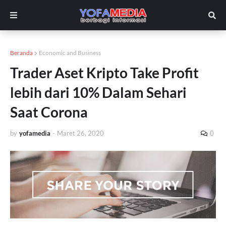
Beranda
Economic and Business
Trader Aset Kripto Take Profit
lebih dari 10% Dalam Sehari
Saat Corona
by
yofamedia
-
Maret 26, 2020
0