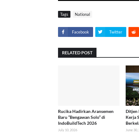
Tags
National
Facebook
Twitter
RELATED POST
Rucika Hadirkan Aransemen
Ditjen
Baru “Bengawan Solo” di
Kerja 
IndoBuildTech 2026
Berkel
July 10, 2026
June 30,