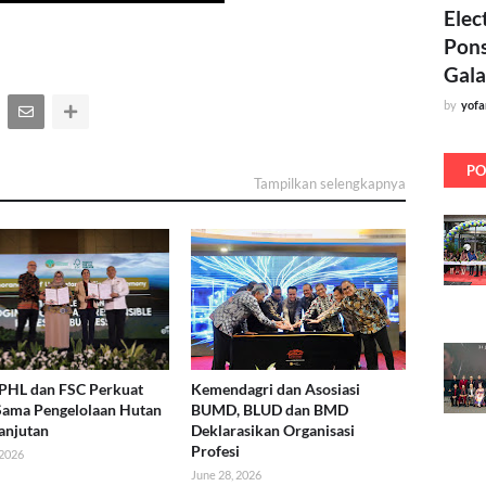
Elec
Pons
Gala
by
yof
PO
Tampilkan selengkapnya
 PHL dan FSC Perkuat
Kemendagri dan Asosiasi
Sama Pengelolaan Hutan
BUMD, BLUD dan BMD
anjutan
Deklarasikan Organisasi
Profesi
 2026
June 28, 2026