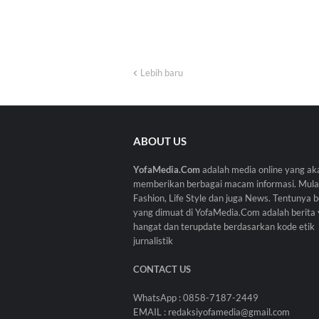
Lebih baru
ABOUT US
YofaMedia.Com
adalah media online yang ak
memberikan berbagai macam informasi. Mulai
Fashion, Life Style dan juga News. Tentunya b
yang dimuat di YofaMedia.Com adalah berita
hangat dan terupdate berdasarkan kode etik
jurnalistik
CONTACT US
WhatsApp : 0858-7187-2449
EMAIL : redaksiyofamedia@gmail.com