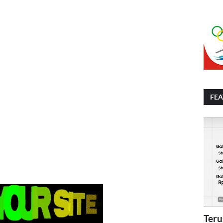
FE
Teru