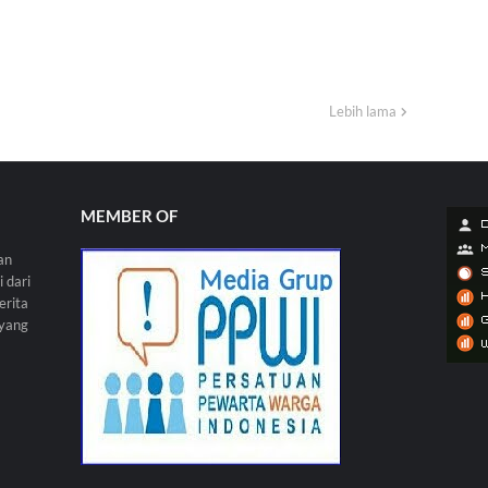
Lebih lama
MEMBER OF
an
 dari
erita
 yang