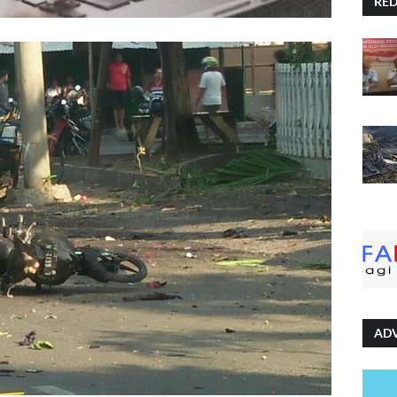
RE
AD