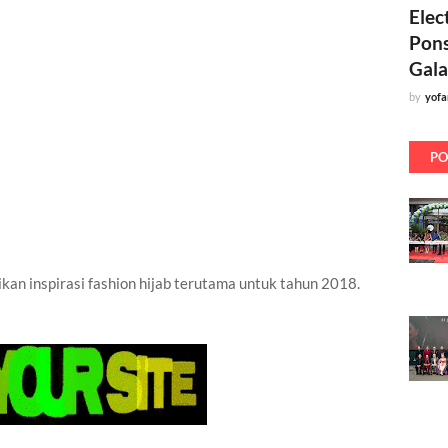
Elec
Pons
Gala
by
yof
PO
ikan inspirasi fashion hijab terutama untuk tahun 2018.