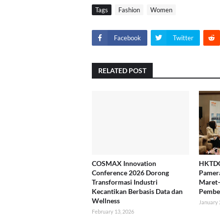
Tags
Fashion
Women
Facebook
Twitter
RELATED POST
COSMAX Innovation
HKTDC
Conference 2026 Dorong
Pamer
Transformasi Industri
Maret–
Kecantikan Berbasis Data dan
Pembel
Wellness
January 
February 13, 2026